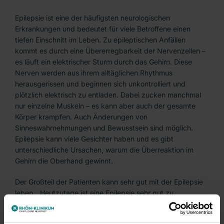
Epilepsie ist eine der häufigsten neurologischen
Erkrankungen und bedeutet für viele Betroffene einen
tiefen Einschnitt im Leben. Zu epileptischen Anfällen
kommt es durch eine Übererregbarkeit der Nervenzellen –
es läuft ein elektrischer Sturm durch das Gehirn. Diese
Nerven werden aus ihrem alltäglichen Rhythmus
herausgerissen und beginnen sich unkontrolliert und
plötzlich elektrisch zu entladen. Dabei zucken manchmal
nur einzelne Muskeln – es kann aber auch der gesamte
Körper krampfen. Auch Änderungen von
Sinneswahrnehmungen und Bewusstsein sind möglich.
Epilepsie kann viele Gesichter haben und es gibt
unterschiedliche Ursachen, warum die Überreaktion im
Gehirn die Oberhand gewinnt.
Der Großteil der Patienten kann sehr gut mit der Epilepsie
leben. „Heutzutage ist eine Epilepsie sehr gut zu
behandeln“, sagt Dr. Hassan Soda, Chefarzt der Klinik für
Akutneurologie / Stroke Unit und neurologische