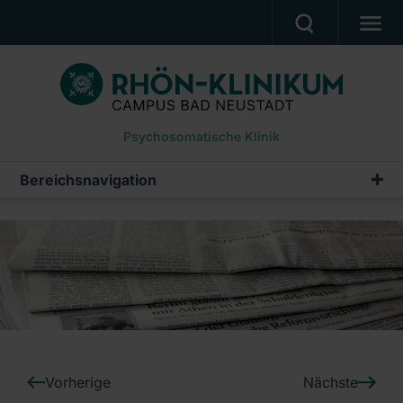
PATIENTEN UND ANGEHÖRIGE
BEHANDLUNGSANGEBOT
Psychosomatische Klinik
BERUF UND KARRIERE
PRESSE
Bereichsnavigation
Pressemeldungen
KLINIK
Archiv
DOWNLOADS
Ein Unternehmen der RHÖN-KLINIKUM AG
Vorherige
Nächste