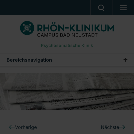
PATIENTEN UND ANGEHÖRIGE
BEHANDLUNGSANGEBOT
Psychosomatische Klinik
BERUF UND KARRIERE
PRESSE
Bereichsnavigation
Pressemeldungen
KLINIK
Archiv
DOWNLOADS
Ein Unternehmen der RHÖN-KLINIKUM AG
Vorherige
Nächste