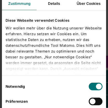
Zustimmung
Details
Über Cookies
F. 09771 67-79002
Diese Webseite verwendet Cookies
Pflegedienstleitung
Natalie Weber
Wir wollen mehr über die Nutzung unserer Webseite
erfahren. Hierzu setzen wir Cookies ein. Um
Tel.: (09771) 67 - 75018
statistische Daten zu erheben, nutzen wir das
Fax: (09771) 67 - 79000
datenschutzfreundliche Tool Matomo. Dies hilft uns
dabei relevante Themen zu optimieren und noch
besser zu gestalten. „Nur notwendige Cookies“
werden immer gesetzt, da ansonsten die Seite nicht
Personalabteilung
Lisanne Wiese
angezeigt werden kann. Durch „Auswahl erlauben“
bestätigen Sie entsprechend ausgewählte
Tel.: (09771) 66 - 26402
Kategorien von Cookies. Mit „Alle Cookies zulassen“
Einwilligungsauswahl
Fax: (09771) 64 - 1218
erlauben Sie alle eingesetzten Cookies. Sie können
Notwendig
später jederzeit in unserer
Cookie-Erklärung
Ihre
Einstellungen anpassen. Weitere Informationen
Präferenzen
finden Sie auch in unserer
Datenschutzerklärung
.