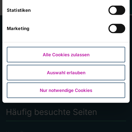
Statistiken
Marketing
Kliniken im Konzern
Alle Cookies zulassen
RHÖN-KLINIKUM Campus Bad Neustadt
Klinikum Frankfurt (Oder)
Auswahl erlauben
Universitätsklinikum Gießen und Marburg
Zentralklinik Bad Berka
Nur notwendige Cookies
Häufig besuchte Seiten