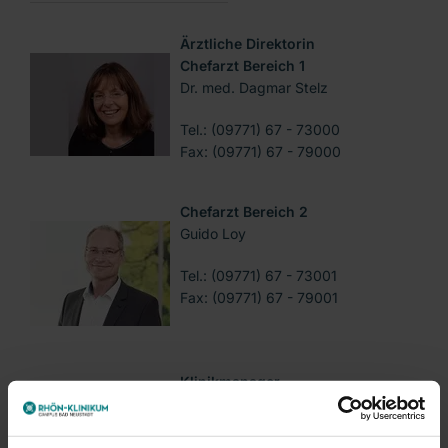
Ärztliche Direktorin
Chefarzt Bereich 1
Dr. med. Dagmar Stelz
Tel.: (09771) 67 - 73000
Fax: (09771) 67 - 79000
Chefarzt Bereich 2
Guido Loy
Tel.: (09771) 67 - 73001
Fax: (09771) 67 - 79001
Klinikmanager
Martin Reitwießner
T. 09771 67-71010