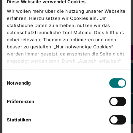
Diese Webseite verwendet Cookies
Unternehmen mit der Umsetzung der Digitalisierungs-
Wir wollen mehr über die Nutzung unserer Webseite
und…
erfahren. Hierzu setzen wir Cookies ein. Um
statistische Daten zu erheben, nutzen wir das
RHÖN-KLINIKUM AG |
25.01.2019
datenschutzfreundliche Tool Matomo. Dies hilft uns
RHÖN-KLINIKUM AG und Initiative
dabei relevante Themen zu optimieren und noch
Junge Forscher fördern MINT-Bildung in
besser zu gestalten. „Nur notwendige Cookies“
werden immer gesetzt, da ansonsten die Seite nicht
der Region Rhön-Grabfeld
angezeigt werden kann. Durch „Auswahl erlauben“
Die RHÖN-KLINIKUM AG, einer der führenden
bestätigen Sie entsprechend ausgewählte
Gesundheitsdienstleister in Deutschland, und die Initiative
Kategorien von Cookies. Mit „Alle Cookies zulassen“
Einwilligungsauswahl
Junge Forscherinnen und Forscher e.V. (IJF) kooperieren
erlauben Sie alle eingesetzten Cookies. Sie können
Notwendig
mit der Staatlichen Fachoberschule und Berufsoberschule
später jederzeit in unserer
Cookie-Erklärung
Ihre
Bad…
Einstellungen anpassen. Weitere Informationen
Präferenzen
finden Sie auch in unserer
Datenschutzerklärung
.
RHÖN-KLINIKUM AG |
10.01.2019
RHÖN-KLINIKUM AG steigt gemeinsam
Statistiken
mit Medgate in den deutschen