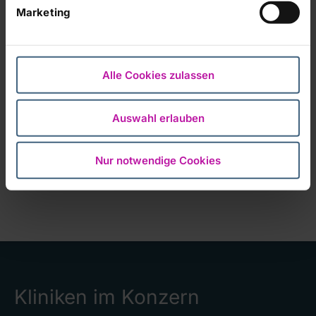
Zukunftsmarkt Telemedizin ein –
Marketing
Absichtserklärung zur Gründung einer
gemeinsamen Gesellschaft mit
Telemedizinanbieter Medgate
unterzeichnet
Alle Cookies zulassen
Die RHÖN-KLINIKUM AG, einer der führenden
Gesundheitsdienstleister in Deutschland, steigt in den
Auswahl erlauben
Zukunftsmarkt für Telemedizin in Deutschland ein. Das
Unternehmen hat heute eine Absichtserklärung zur
Nur notwendige Cookies
Gründung einer…
Kliniken im Konzern