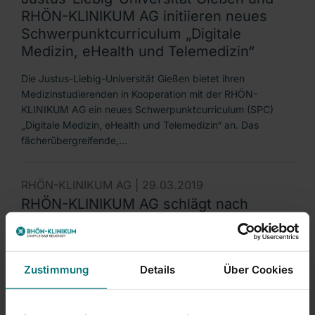
RHÖN-KLINIKUM AG initiieren neues
Schwerpunktcurriculum „Digitale
Medizin, eHealth und Telemedizin“
Die Justus-Liebig-Universität Gießen bietet ihren
Medizinstudierenden in Kooperation mit der RHÖN-
KLINIKUM AG ein neues Schwerpunktcurriculum (SPC)
„Digitale Medizin, eHealth und Telemedizin“ an. Das
fächerübergreifende,…
RHÖN-KLINIKUM AG |
29.03.2019
RHÖN-KLINIKUM AG schlägt nach
signifikantem Gewinnanstieg Erhöhung
der Dividende für Geschäftsjahr 2018
vor
Zustimmung
Details
Über Cookies
Die RHÖN-KLINIKUM AG hat trotz eines verschärften
regulatorischen Umfelds und gegen den Branchentrend
seinen Gewinn signifikant gesteigert. Zugleich hat das