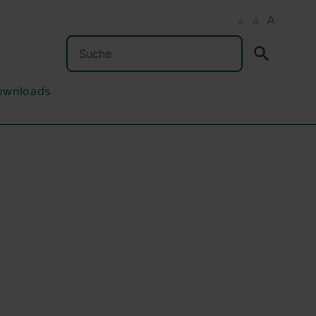
A
A
A
Suchen
ownloads