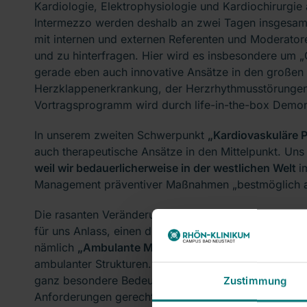
Kardiologie, Elektrophysiologie und Kardiochirurgie
Intermezzo werden deshalb an zwei Tagen insgesamt
mit internen und externen Referenten und Moderator
und zu hinterfragen. Hier wird es insbesondere um 
gerade eben auch innovative Ansätze in den großen
Herzklappenerkrankung, der Herzrhythmusstörungen 
Vortragsprogramm wird durch life-in-the-box Demon
In unserem zweiten Schwerpunkt
„Kardiovaskuläre 
auch therapeutische Ansätze in den Mittelpunkt. Un
weil wir bedauerlicherweise in der westlichen Welt
i
Management präventiver Maßnahmen „bestmöglich au
Die rasanten Veränderungen der Strukturen im Gesund
für uns Anlass, einen dritten thematischen Schwerpu
nämlich
„Ambulante Medizin/Netzwerkstrukturen“
.
ambulanter Strukturen. Wie Sie wissen hat das Them
ganz besondere Bedeutung erlangt, um den neuen g
Zustimmung
Anforderungen gerecht zu werden. Hier möchten wir 