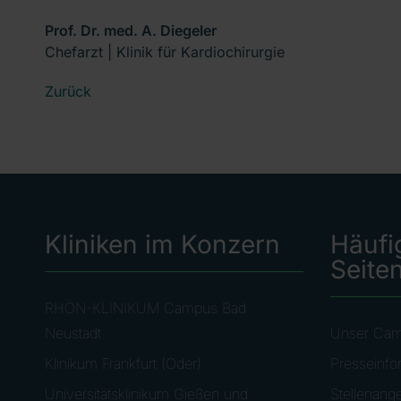
Prof. Dr. med. A. Diegeler
Chefarzt | Klinik für Kardiochirurgie
Zurück
Kliniken im Konzern
Häufi
Seite
RHÖN-KLINIKUM Campus Bad
Neustadt
Unser Ca
Klinikum Frankfurt (Oder)
Presseinfo
Universitätsklinikum Gießen und
Stellenang