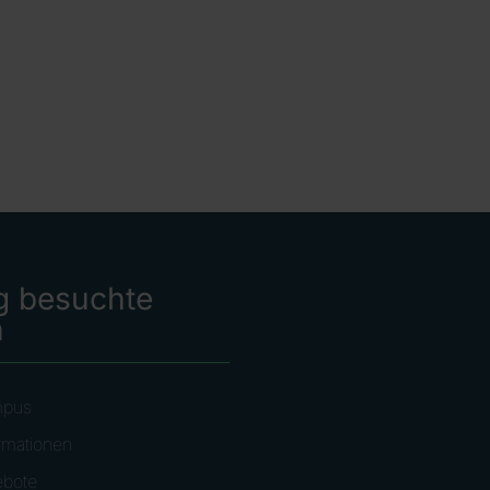
g besuchte
n
mpus
rmationen
ebote