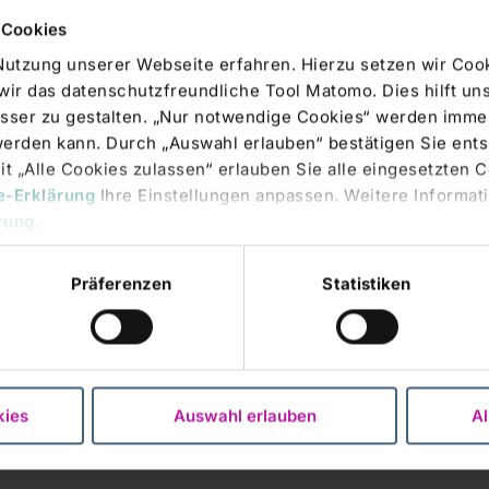
 Cookies
sundheitssystem nur vernetzt begegnet werden kann, ist
Nutzung unserer Webseite erfahren. Hierzu setzen wir Cook
rmezzo-Programm möglichst viele Partner bei der
wir das datenschutzfreundliche Tool Matomo. Dies hilft un
insame Diskussion zu bringen.
sser zu gestalten. „Nur notwendige Cookies“ werden immer
 werden kann. Durch „Auswahl erlauben“ bestätigen Sie en
ürlich wieder ein, neben diesen medizinischen
t „Alle Cookies zulassen“ erlauben Sie alle eingesetzten 
e-Erklärung
Ihre Einstellungen anpassen. Weitere Informati
rung
.
 und Zukunft fränkischer Weine widmen, wobei das Weingut
Präferenzen
Statistiken
sten Cellisten Deutschlands, Herrn Johannes Raab, in den
s präsentieren und dabei Ihnen die Möglichkeit geben, ein
ernen.
, abendlichen Ausklang und gemeinsamen „get-together“ in
kies
Auswahl erlauben
Al
 Sie kulinarisch aber auch „musisch“ in gute Stimmung