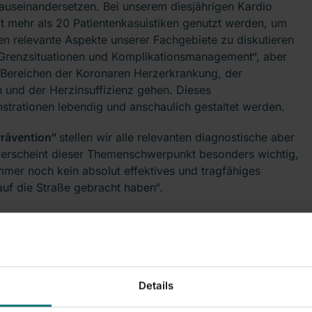
 auseinandersetzen. Bei unserem diesjährigen Kardio
 mehr als 20 Patientenkasuistiken genutzt werden, um
en relevante Aspekte unserer Fachgebiete zu diskutieren
„Grenzsituationen und Komplikationsmanagement“, aber
 Bereichen der Koronaren Herzerkrankung, der
und der Herzinsuffizienz gehen. Dieses
strationen lebendig und anschaulich gestaltet werden.
Prävention“
stellen wir alle relevanten diagnostische aber
s erscheint dieser Themenschwerpunkt besonders wichtig,
mmer noch kein absolut effektives und tragfähiges
f die Straße gebracht haben“.
heitssystem in Deutschland seit drei bis vier Jahren sind
nkt beim diesjährigen Kardio-Intermezzo aufzugreifen,
 Dabei geht es uns um die Diskussion ausbaufähiger
a Ambulantisierung, Telemedizin und Netzwerke eine
esundheitspolitischen und sozioökonomischen
Details
Ihnen auch mit Workshops eine interaktive Teilnahme