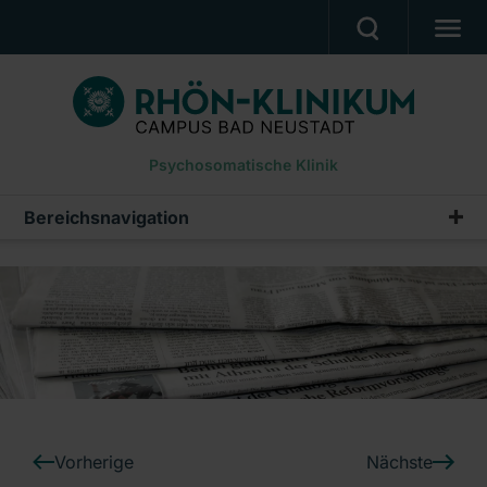
PATIENTEN UND ANGEHÖRIGE
BEHANDLUNGSANGEBOT
Psychosomatische Klinik
BERUF UND KARRIERE
PRESSE
Bereichsnavigation
Pressemeldungen
KLINIK
Archiv
DOWNLOADS
Ein Unternehmen der RHÖN-KLINIKUM AG
Vorherige
Nächste