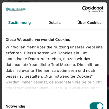
Akutkrankenhaus).
QReha – Qualität in der psychosomatischen
Rehabilitation
Zustimmung
Details
Über Cookies
Zusätzlich zur ISO-Zertifizierung hat die Psychosomatische
Klinik das QReha-Zertifikat erhalten, das speziell für
Einrichtungen im Bereich der Rehabilitation verliehen wird.
Diese Webseite verwendet Cookies
Es stellt sicher, dass die Klinik nicht nur hohe fachliche
Wir wollen mehr über die Nutzung unserer Webseite
Standards in der Behandlung psychosomatischer
erfahren. Hierzu setzen wir Cookies ein. Um
Erkrankungen erfüllt, sondern auch ein umfassendes
statistische Daten zu erheben, nutzen wir das
Qualitätsmanagement in der Rehabilitationsbehandlung
datenschutzfreundliche Tool Matomo. Dies hilft uns
bietet.
dabei relevante Themen zu optimieren und noch
„Mit der QReha-Zertifizierung bestätigen wir unsere
besser zu gestalten. „Nur notwendige Cookies“
herausragende Qualität in der rehabilitativen Versorgung.
werden immer gesetzt, da ansonsten die Seite nicht
Sie ist ein weiterer Beleg für unser Engagement, jedem
angezeigt werden kann. Durch „Auswahl erlauben“
Patienten mit einem individuell abgestimmten
bestätigen Sie entsprechend ausgewählte
Therapiekonzept bestmöglich zu unterstützen“, erklärt
Kategorien von Cookies. Mit „Alle Cookies zulassen“
Einwilligungsauswahl
Guido Loy, Chefarzt der Psychosomatischen Klinik Bad
erlauben Sie alle eingesetzten Cookies. Sie können
Notwendig
Neustadt (Chefarztbereich 2 – Rehabilitation,