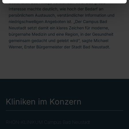
Bestandteil des Alltags verstanden wird. Das große
Interesse machte deutlich, wie hoch der Bedarf an
persönlichem Austausch, verständlicher Information und
niedrigschwelligen Angeboten ist. „Der Campus Bad
Neustadt setzt damit ein klares Zeichen für moderne,
bürgernahe Medizin und eine Region, in der Gesundheit
gemeinsam gedacht und gelebt wird“, sagte Michael
Werner, Erster Bürgermeister der Stadt Bad Neustadt.
Kliniken im Konzern
RHÖN-KLINIKUM Campus Bad Neustadt