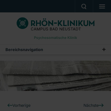
PATIENTEN UND ANGEHÖRIGE
BEHANDLUNGSANGEBOT
Psychosomatische Klinik
BERUF UND KARRIERE
PRESSE
Bereichsnavigation
Pressemeldungen
KLINIK
Archiv
DOWNLOADS
Ein Unternehmen der RHÖN-KLINIKUM AG
Vorherige
Nächste