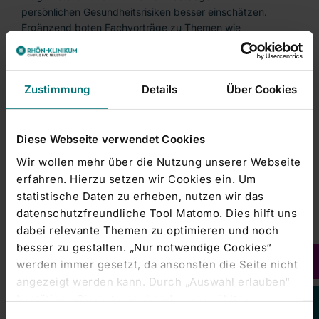
persönlichen Gesundheitsrisiken besser einschätzen.
Ergänzend boten Fachvorträge zu Themen wie
Ernährungsmedizin, Diabetes mellitus, Nierenerkrankungen
und Vorsorgeuntersuchungen praxisnahe Einblicke.
Zustimmung
Details
Über Cookies
Gesundheit erleben statt nur informieren
Großen Zuspruch fand das vielfältige Mitmachprogramm,
das von Atem- und Entspannungsübungen über Yoga und
Diese Webseite verwendet Cookies
Zumba bis hin zu Angeboten der Hypnose und
Wir wollen mehr über die Nutzung unserer Webseite
Schmerztherapie reichte. Der Aktionstag machte deutlich,
erfahren. Hierzu setzen wir Cookies ein. Um
wie Gesundheitsvorsorge in der Praxis funktioniert und
statistische Daten zu erheben, nutzen wir das
direkt erlebbar wird. Hier wurde Gesundheit nicht nur
datenschutzfreundliche Tool Matomo. Dies hilft uns
erklärt, sondern aktiv erfahrbar gemacht. Auch für Kinder
gab es zahlreiche Angebote, um Medizin und Gesundheit
dabei relevante Themen zu optimieren und noch
spielerisch kennenzulernen. Ergänzt wurde das Programm
besser zu gestalten. „Nur notwendige Cookies“
durch ein abwechslungsreiches Rahmenprogramm mit DJ,
werden immer gesetzt, da ansonsten die Seite nicht
Tanzvorführungen sowie einer Vorführung der
angezeigt werden kann. Durch „Auswahl erlauben“
Rettungshundestaffel des BRK-Rhön-Grabfeld, die auf
bestätigen Sie entsprechend ausgewählte
große Begeisterung stieß.
Kategorien von Cookies. Mit „Alle Cookies zulassen“