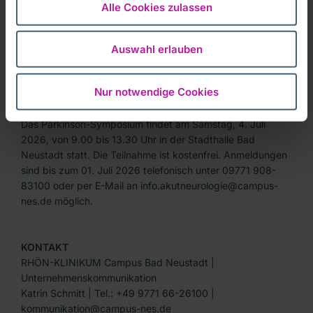
Unterstützungsmöglichkeiten im Alltag und bei der
Alle Cookies zulassen
Mobilität.
Im Anschluss an die Vorträge besteht Gelegenheit zum
Auswahl erlauben
direkten Austausch mit Expertinnen und Experten. Zudem
stellen Selbsthilfegruppen der Caritas Bad Neustadt sowie
Nur notwendige Cookies
der Verein PingPongParkinson ihre Angebote vor.
Das Parkinson-Symposium findet am Samstag, 4. Juli
2026, von 9.00 bis 13.30 Uhr in der Stadthalle Bad
Neustadt statt. Die Teilnahme ist kostenfrei. Anmeldungen
sind bis zum 01. Juli 2026 telefonisch unter 09771 908-
83100 oder per E-Mail an info.akutneurologie@campus-
nes.de möglich.
KONTAKT
RHÖN-KLINIKUM Campus Bad Neustadt |
Unternehmenskommunikation
Katrin Schmitt | Tel.: +49 9771 66-26100 |
kommunikation@campus-nes.de