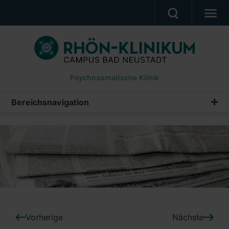
PATIENTEN UND ANGEHÖRIGE
BEHANDLUNGSANGEBOT
Psychosomatische Klinik
BERUF UND KARRIERE
PRESSE
Bereichsnavigation
Pressemeldungen
KLINIK
Archiv
DOWNLOADS
Ein Unternehmen der RHÖN-KLINIKUM AG
Vorherige
Nächste