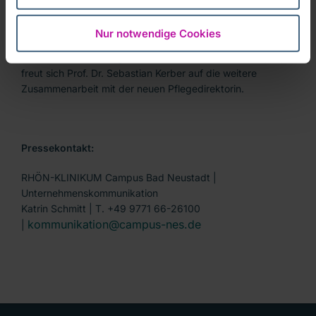
maßgeblich mit. „Frau Hertel kennt den Campus sowie die
Strukturen vor Ort und hat den Bereich der Pflege bereits
Nur notwendige Cookies
in der Vergangenheit erfolgreich mitgestaltet. Sie ist mit
ihrem Know-how ein großer Gewinn für unseren Campus,“
freut sich Prof. Dr. Sebastian Kerber auf die weitere
Zusammenarbeit mit der neuen Pflegedirektorin.
Pressekontakt:
RHÖN-KLINIKUM Campus Bad Neustadt |
Unternehmenskommunikation
Katrin Schmitt | T. +49 9771 66-26100
kommunikation@campus-nes.de
|