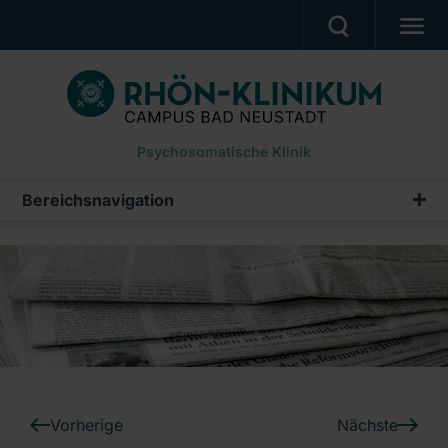
PATIENTEN UND ANGEHÖRIGE
BEHANDLUNGSANGEBOT
Psychosomatische Klinik
BERUF UND KARRIERE
PRESSE
Bereichsnavigation
Pressemeldungen
KLINIK
Archiv
DOWNLOADS
Ein Unternehmen der RHÖN-KLINIKUM AG
Vorherige
Nächste